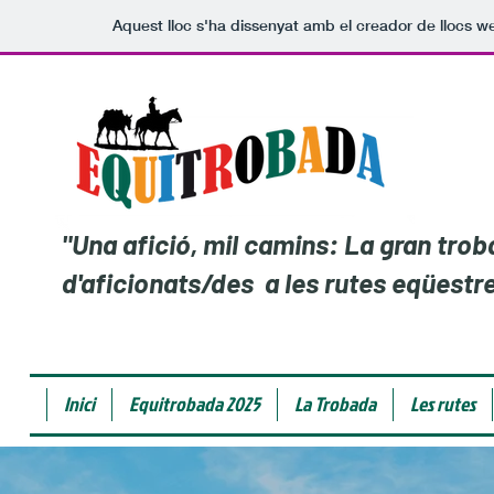
Aquest lloc s'ha dissenyat amb el creador de llocs 
"Una afició, mil camins: La gran tro
d'aficionats/des a les rutes eqüestr
Inici
Equitrobada 2025
La Trobada
Les rutes