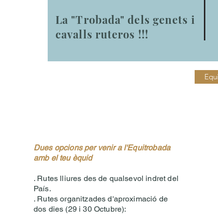
La "Trobada" dels genets i
cavalls ruteros !!!
Equ
Dues opcions per venir a l'Equitrobada
amb el teu èquid
. Rutes lliures des de qualsevol indret del
País.
. Rutes organitzades d'aproximació de
dos dies (29 i 30 Octubre):